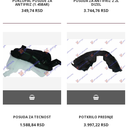
POKLOPAC POSUDE ZA
POSUDA ZA ANTIFRIZ 2.2L
ANTIFRIZ (1.45BAR)
DIZEL
349,
74
RSD
3.744,
76
RSD
POSUDA ZA TECNOST
POTKRILO PREDNJE
1.588,
84
RSD
3.997,
22
RSD