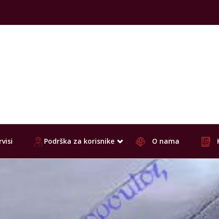
visi
Podrška za korisnike
O nama