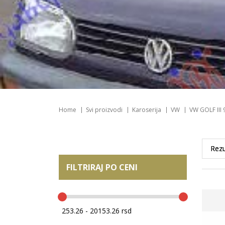
Home
Svi proizvodi
Karoserija
VW
VW GOLF III 
FILTRIRAJ PO CENI