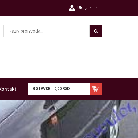
Uloguj se
Kontakt
0
STAVKE
0,
00
RSD