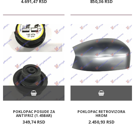
4.691,
47
RSD
850,
36
RSD
POKLOPAC POSUDE ZA
POKLOPAC RETROVIZORA
ANTIFRIZ (1.45BAR)
HROM
349,
74
RSD
2.450,
93
RSD