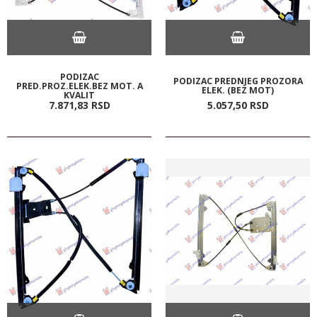
PODIZAC
PODIZAC PREDNJEG PROZORA
PRED.PROZ.ELEK.BEZ MOT. A
ELEK. (BEZ MOT)
KVALIT
7.871,
83
RSD
5.057,
50
RSD