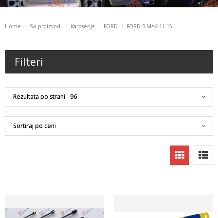
Home
Svi proizvodi
Karoserija
FORD
FORD S-MAX 11-15
Filteri