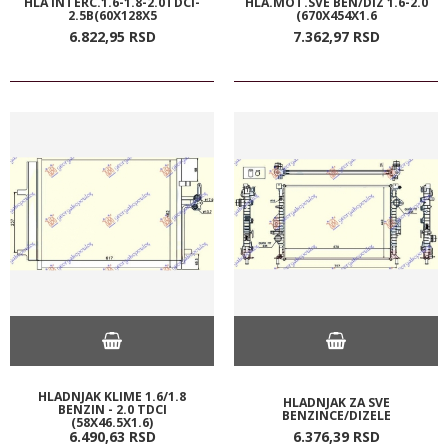
HLA INTERC.1.6-1.8-2.0TDCI-
HLA.MOT.SVE BEN/DIZ 1.6-2.0
2.5B(60X128X5
(670X454X1.6
6.822,
95
RSD
7.362,
97
RSD
HLADNJAK KLIME 1.6/1.8
HLADNJAK ZA SVE
BENZIN - 2.0 TDCI
BENZINCE/DIZELE
(58X46.5X1.6)
6.490,
63
RSD
6.376,
39
RSD