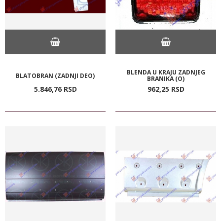
BLENDA U KRAJU ZADNJEG
BLATOBRAN (ZADNJI DEO)
BRANIKA (O)
5.846,
76
RSD
962,
25
RSD