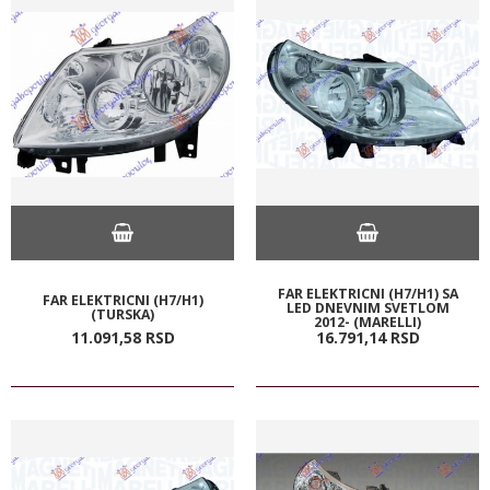
FAR ELEKTRICNI (H7/H1) SA
FAR ELEKTRICNI (H7/H1)
LED DNEVNIM SVETLOM
(TURSKA)
2012- (MARELLI)
11.091,
58
RSD
16.791,
14
RSD