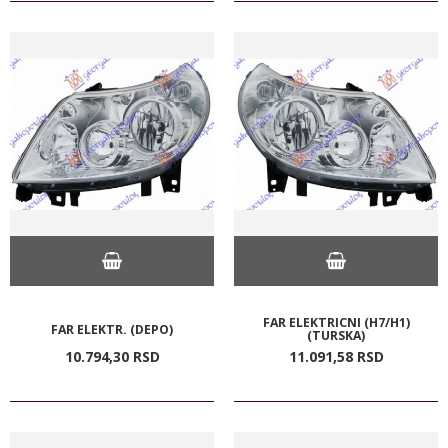
FAR ELEKTRICNI (H7/H1)
FAR ELEKTR. (DEPO)
(TURSKA)
10.794,
30
RSD
11.091,
58
RSD