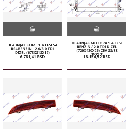
HLADNJAK MOTORA 1.4 TFSI
HLADNJAK KLIME 1.4 TFSI S4
BENZIN / 2.0 TDI DIZEL
RS4 BENZIN - 2.0/3.0 TDI
(720X480X26) CEV 38/38
DIZEL (673X318X12)
(KOYO)
6.781,
41
RSD
18.154,
52
RSD