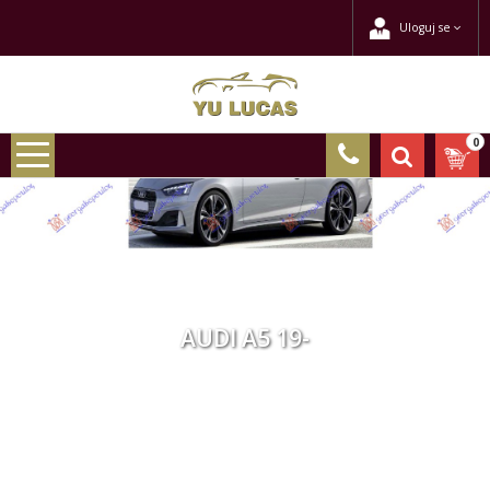
Uloguj se
0
AUDI A5 19-