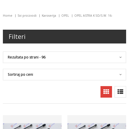
Home
Svi proizvodi
Karoserija
OPEL
OPEL ASTRA K 5D/S.W. 16-
Filteri