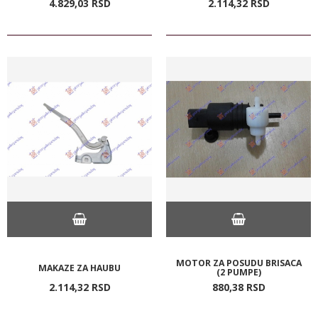
4.829,
03
RSD
2.114,
32
RSD
MOTOR ZA POSUDU BRISACA
MAKAZE ZA HAUBU
(2 PUMPE)
2.114,
32
RSD
880,
38
RSD