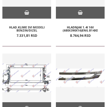
HLAD.KLIME SVI MODELI
HLADNJAK 1.4I 16V
BENZIN/DIZEL
(680X390X16)ENG.B14XE
7.331,
81
RSD
8.764,
94
RSD