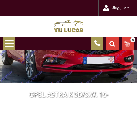
Uloguj se
0
OPEL ASTRA K 5D/S.W. 16-