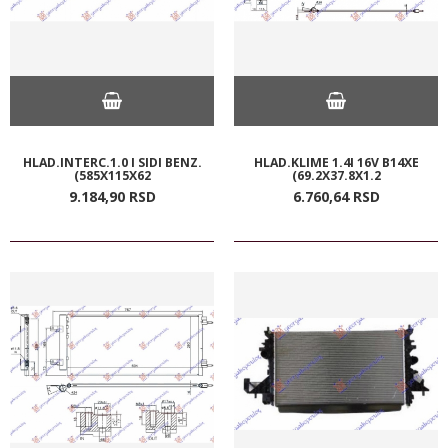
HLAD.INTERC.1.0 I SIDI BENZ.
HLAD.KLIME 1.4I 16V B14XE
(585X115X62
(69.2X37.8X1.2
9.184,
90
RSD
6.760,
64
RSD