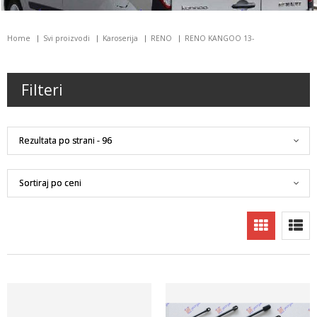
Home
Svi proizvodi
Karoserija
RENO
RENO KANGOO 13-
Filteri