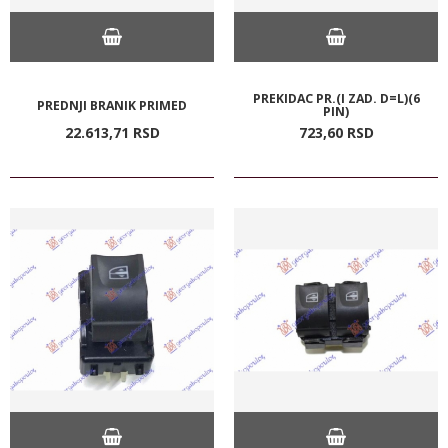
PREKIDAC PR.(I ZAD. D=L)(6
PREDNJI BRANIK PRIMED
PIN)
22.613,
71
RSD
723,
60
RSD