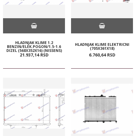
HLADNJAK KLIME 1.2
HLADNJAK KLIME ELEKTRICNI
BENZIN/ELEK.POGON/1.5-1.6
(705X361X18)
DIZEL (568X352X16) (NISSENS)
21.937,
14
RSD
6.760,
64
RSD