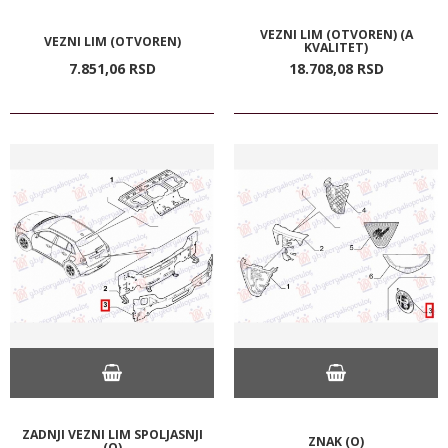
VEZNI LIM (OTVOREN) (A
VEZNI LIM (OTVOREN)
KVALITET)
7.851,
06
RSD
18.708,
08
RSD
ZADNJI VEZNI LIM SPOLJASNJI
ZNAK (O)
(O)