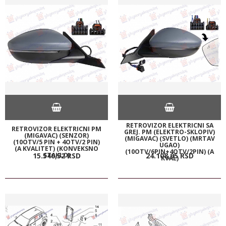
RETROVIZOR ELEKTRICNI SA
RETROVIZOR ELEKTRICNI PM
GREJ. PM (ELEKTRO-SKLOPIV)
(MIGAVAC) (SENZOR)
(MIGAVAC) (SVETLO) (MRTAV
(10OTV/5 PIN + 4OTV/2 PIN)
UGAO)
(A KVALITET) (KONVEKSNO
(10OTV/6PIN+4OTV/2PIN) (A
STAKLO)
15.540,
52
RSD
24.108,
95
RSD
KVAL)