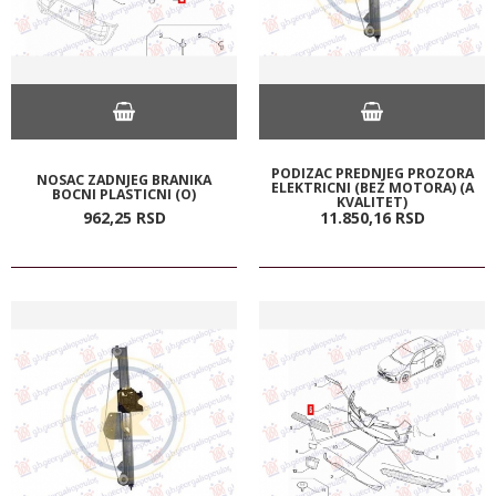
PODIZAC PREDNJEG PROZORA
NOSAC ZADNJEG BRANIKA
ELEKTRICNI (BEZ MOTORA) (A
BOCNI PLASTICNI (O)
KVALITET)
962,
25
RSD
11.850,
16
RSD