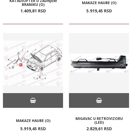
KATADIOPTER U ZADNJEM
MAKAZE HAUBE (O)
BRANIKU (O)
1.409,
81
RSD
5.919,
45
RSD
MIGAVAC U RETROVIZORU
MAKAZE HAUBE (O)
(LED)
5.919,
45
RSD
2.829,
61
RSD