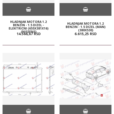
HLADNJAK MOTORA 1.2
HLADNJAK MOTORA 1.2
BENZIN - 1.5 DIZEL -
BENZIN - 1.5 DIZEL (MAN)
ELEKTRICNI (655X381X16)
(380X530)
(NISSENS)
14.566,
67
RSD
6.615,
25
RSD