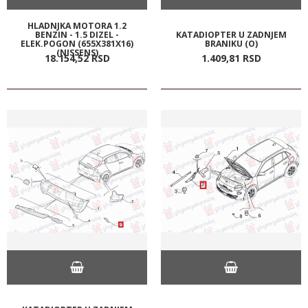
HLADNJKA MOTORA 1.2
BENZIN - 1.5 DIZEL -
KATADIOPTER U ZADNJEM
ELEK.POGON (655X381X16)
BRANIKU (O)
(NISSENS)
18.154,
52
RSD
1.409,
81
RSD