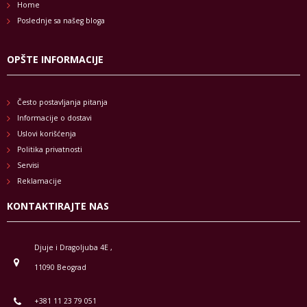
Home
Poslednje sa našeg bloga
OPŠTE INFORMACIJE
Često postavljanja pitanja
Informacije o dostavi
Uslovi korišćenja
Politika privatnosti
Servisi
Reklamacije
KONTAKTIRAJTE NAS
Djuje i Dragoljuba 4E ,
11090 Beograd
+381 11 23 79 051