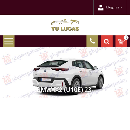
Uloguj se
0
BMW IX2 (U10E) 23-