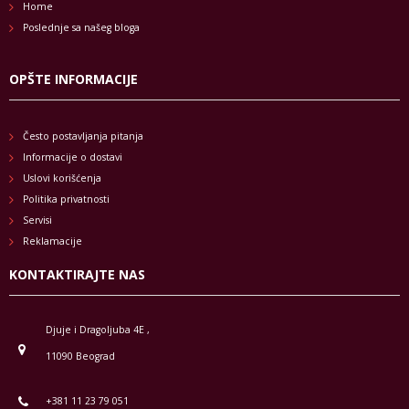
Home
Poslednje sa našeg bloga
OPŠTE INFORMACIJE
Često postavljanja pitanja
Informacije o dostavi
Uslovi korišćenja
Politika privatnosti
Servisi
Reklamacije
KONTAKTIRAJTE NAS
Djuje i Dragoljuba 4E ,
11090 Beograd
+381 11 23 79 051