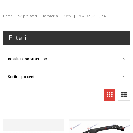
Home
Svi proizvodi
Karoserija
BMW
BMW iX2 (U10E) 23-
Filteri