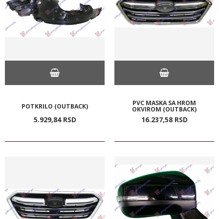
PVC MASKA SA HROM
POTKRILO (OUTBACK)
OKVIROM (OUTBACK)
5.929,
84
RSD
16.237,
58
RSD