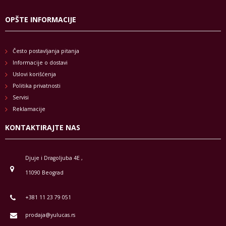
OPŠTE INFORMACIJE
Često postavljanja pitanja
Informacije o dostavi
Uslovi korišćenja
Politika privatnosti
Servisi
Reklamacije
KONTAKTIRAJTE NAS
Djuje i Dragoljuba 4E ,
11090 Beograd
+381 11 23 79 051
prodaja@yulucas.rs