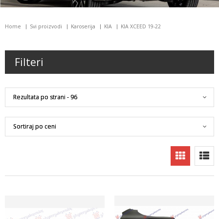
Home
Svi proizvodi
Karoserija
KIA
KIA XCEED 19-22
Filteri