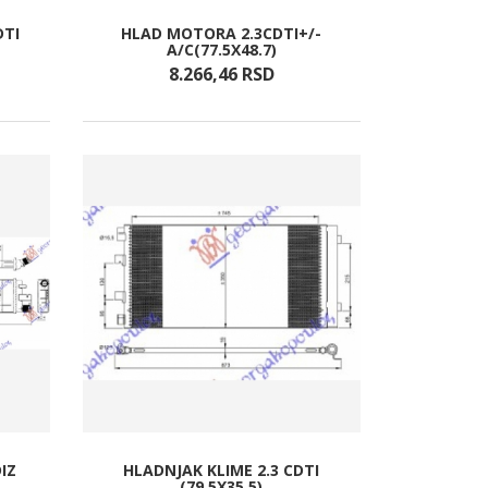
DTI
HLAD MOTORA 2.3CDTI+/-
A/C(77.5X48.7)
8.266,
46
RSD
IZ
HLADNJAK KLIME 2.3 CDTI
(79.5X35.5)