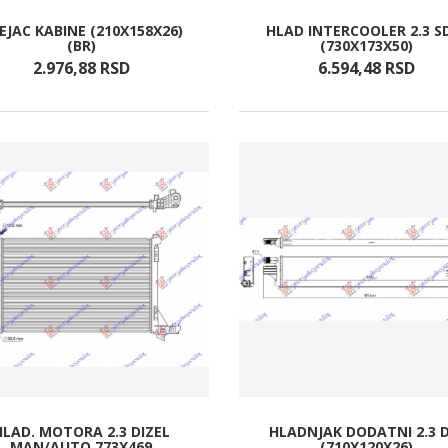
EJAC KABINE (210X158X26)
HLAD INTERCOOLER 2.3 S
(BR)
(730X173X50)
2.976,
88
RSD
6.594,
48
RSD
HLAD. MOTORA 2.3 DIZEL
HLADNJAK DODATNI 2.3 D
MAN/AUTO 773X469
(710X120X26)