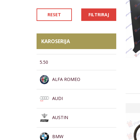
RESET
FILTRIRAJ
KAROSERIJA
5.50
ALFA ROMEO
AUDI
AUSTIN
BMW