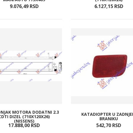
9.076,
49
RSD
6.127,
15
RSD
NJAK MOTORA DODATNI 2.3
KATADIOPTER U ZADNJ
CDTI DIZEL (710X120X26)
BRANIKU
(NISSENS)
17.888,
00
RSD
542,
70
RSD