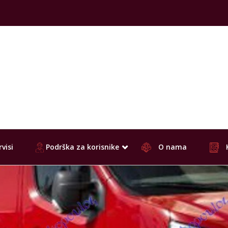
visi
Podrška za korisnike
O nama