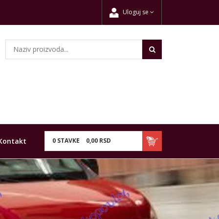
Uloguj se
Kontakt
0
STAVKE
0,
00
RSD