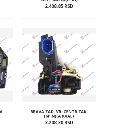
2.408,
85
RSD
TA
BRAVA ZAD. VR. CENTR.ZAK.
(6PIN)(A KVAL)
3.208,
30
RSD