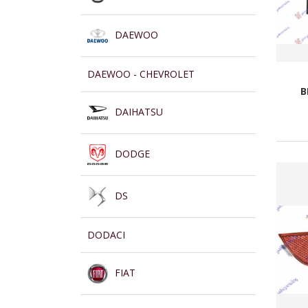
DAEWOO
DAEWOO - CHEVROLET
B
DAIHATSU
DODGE
DS
DODACI
FIAT