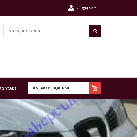
Uloguj se
Kontakt
0
STAVKE
0,
00
RSD