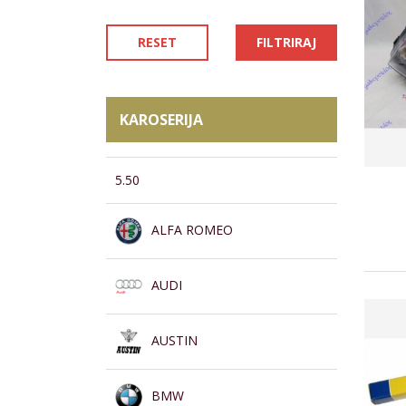
RESET
FILTRIRAJ
KAROSERIJA
5.50
ALFA ROMEO
AUDI
AUSTIN
BMW