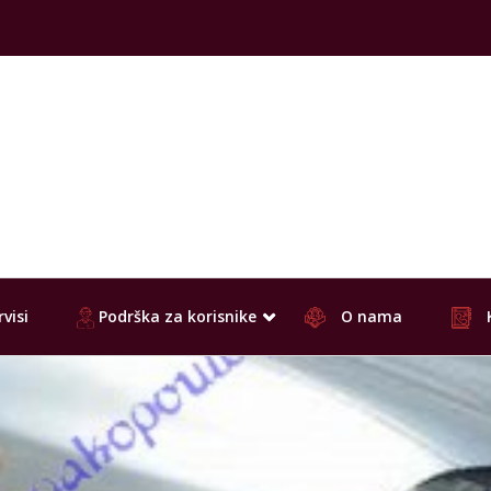
visi
Podrška za korisnike
O nama