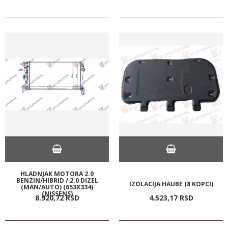
HLADNJAK MOTORA 2.0
BENZIN/HIBRID / 2.0 DIZEL
IZOLACIJA HAUBE (8 KOPCI)
(MAN/AUTO) (653X334)
(NISSENS)
8.920,
72
RSD
4.523,
17
RSD