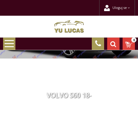
Uloguj se
0
VOLVO S60 18-