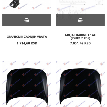
GREJAC KABINE +/-AC
GRANICNIK ZADNJIH VRATA
(220X181X52)
1.714,
60
RSD
7.051,
42
RSD