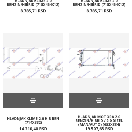
HLADNJAK KLIME 2.0
HLADNJAK KLIME 2.0
BENZIN/HIBRID (715X464X12)
BENZIN/HIBRID (715X464X12)
8.785,
71
RSD
8.785,
71
RSD
HLADNJAK MOTORA 2.0
HLADNJAK KLIME 2.0 HIB BEN
BENZIN/HIBRID / 2.0 DIZEL
(714X332)
(MAN/AUTO) (653X334)
14.310,
40
RSD
19.507,
65
RSD