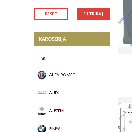
RESET
FILTRIRAJ
KAROSERIJA
5.50
ALFA ROMEO
AUDI
AUSTIN
BMW