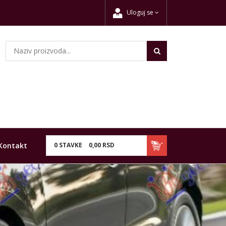
Uloguj se
Kontakt
0
STAVKE
0,
00
RSD