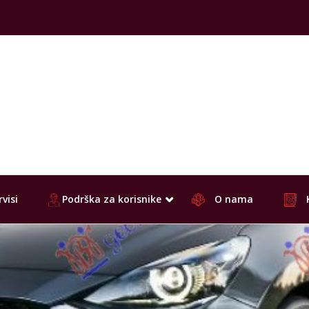
visi
Podrška za korisnike
O nama