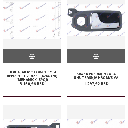
HLADNJAK MOTORA 1.0/1.4
KVAKA PREDNJ. VRATA
BENZIN - 1.7 DIZEL (628X370)
UNUTRASNJA HROM/SIVA
(MEHANICKI SPOJ)
5.150,
96
RSD
1.297,
92
RSD