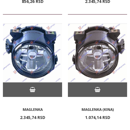
856,
26
RSD
2.345,
74
RSD
MAGLENKA
MAGLENKA (KINA)
2.345,
74
RSD
1.074,
14
RSD