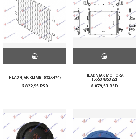
HLADNJAK MOTORA
HLADNJAK KLIME (582X474)
(565X485X22)
6.822,
95
RSD
8.079,
53
RSD