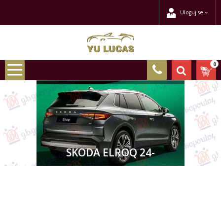
Uloguj se
0
SKODA ELROQ 24-