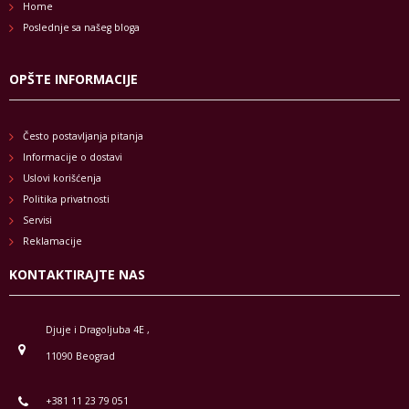
Home
Poslednje sa našeg bloga
OPŠTE INFORMACIJE
Često postavljanja pitanja
Informacije o dostavi
Uslovi korišćenja
Politika privatnosti
Servisi
Reklamacije
KONTAKTIRAJTE NAS
Djuje i Dragoljuba 4E ,
11090 Beograd
+381 11 23 79 051