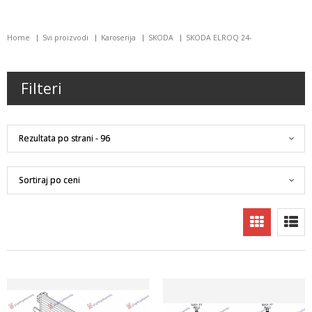
Home
Svi proizvodi
Karoserija
SKODA
SKODA ELROQ 24-
Filteri