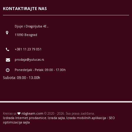
KONTAKTIRAJTE NAS
Djuje i Dragoljuba 4E ,
11090 Beograd
+381 11 23 79 051
prodaja@yulucas.rs
Ponedeljak - Petak: 09.00 - 17.00h
Subota: 09.00 - 13.00h
Kreirao sa
nbgteam.com
© 2020 - 2026. Sva prava zadržana.
Izdrada Internet prodavnice
,
Izrada sajta
,
Izrada mobilnih aplikacija
i
SEO
optimizacija sajta