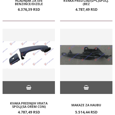
HLADNJAK ZA SVE
KVAKA PRED/ZAD(D=L)SPOLJ.
BENZINCE/DIZELE
(BEZ
6.376,
39
RSD
4.787,
49
RSD
KVAKA PREDNJIH VRATA
MAKAZE ZA HAUBU
SPOLJ(SA OREM CON)
4.787,
49
RSD
5.514,
44
RSD