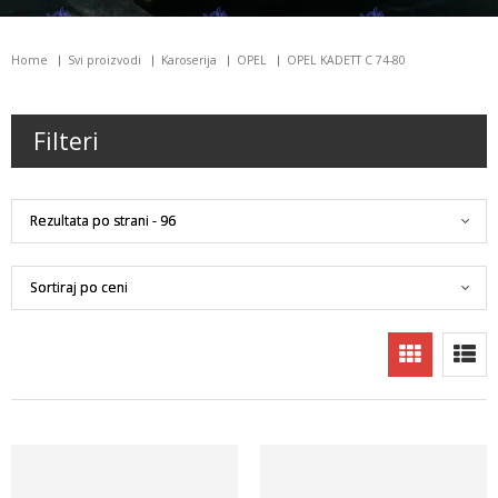
Home
Svi proizvodi
Karoserija
OPEL
OPEL KADETT C 74-80
Filteri