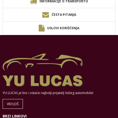
INFORMACIJE O TRANSPORTU
ČESTA PITANJA
USLOVI KORIŠĆENJA
YU-LUCAS je bio i ostaće najbolji prijatelj Vašeg automobila!
VIDI JOŠ
BRZI LINKOVI