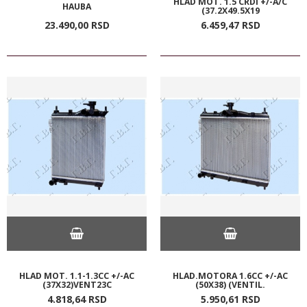
HLAD MOT. 1.5 CRDI +/-A/C
HAUBA
(37.2X49.5X19
23.490,
00
RSD
6.459,
47
RSD
HLAD MOT. 1.1-1.3CC +/-AC
HLAD.MOTORA 1.6CC +/-AC
(37X32)VENT23C
(50X38) (VENTIL.
4.818,
64
RSD
5.950,
61
RSD