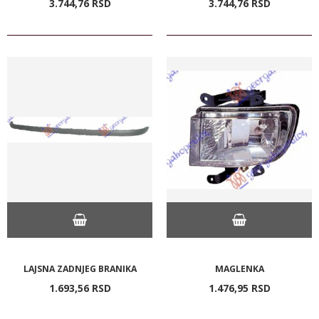
3.744,
76
RSD
3.744,
76
RSD
LAJSNA ZADNJEG BRANIKA
MAGLENKA
1.693,
56
RSD
1.476,
95
RSD