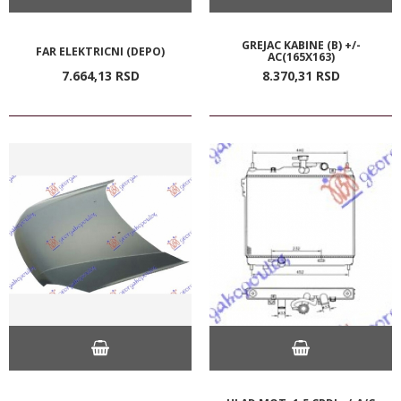
GREJAC KABINE (B) +/-
FAR ELEKTRICNI (DEPO)
AC(165X163)
7.664,
13
RSD
8.370,
31
RSD