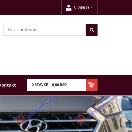
Uloguj se
Kontakt
0
STAVKE
0,
00
RSD