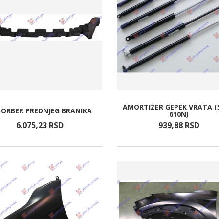
AMORTIZER GEPEK VRATA (
SORBER PREDNJEG BRANIKA
610N)
6.075,
23
RSD
939,
88
RSD