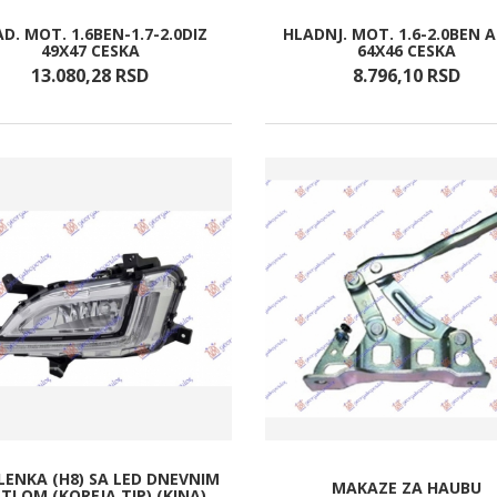
D. MOT. 1.6BEN-1.7-2.0DIZ
HLADNJ. MOT. 1.6-2.0BEN 
49X47 CESKA
64X46 CESKA
13.080,
28
RSD
8.796,
10
RSD
ENKA (H8) SA LED DNEVNIM
MAKAZE ZA HAUBU
TLOM (KOREJA TIP) (KINA)