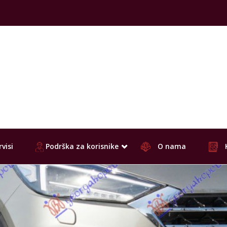
visi
Podrška za korisnike
O nama