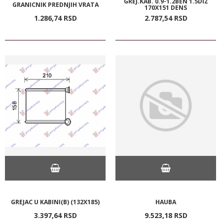
GREJ.KAB. 0.9-1.2BEN 1.5DIZ
GRANICNIK PREDNJIH VRATA
170X151 DENS
1.286,
74
RSD
2.787,
54
RSD
GREJAC U KABINI(B) (132X185)
HAUBA
3.397,
64
RSD
9.523,
18
RSD