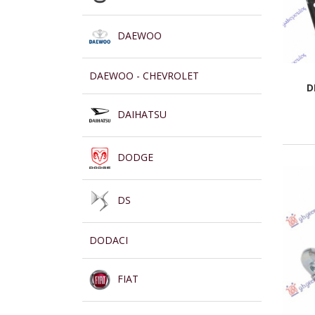
DAEWOO
DAEWOO - CHEVROLET
D
DAIHATSU
DODGE
DS
DODACI
FIAT