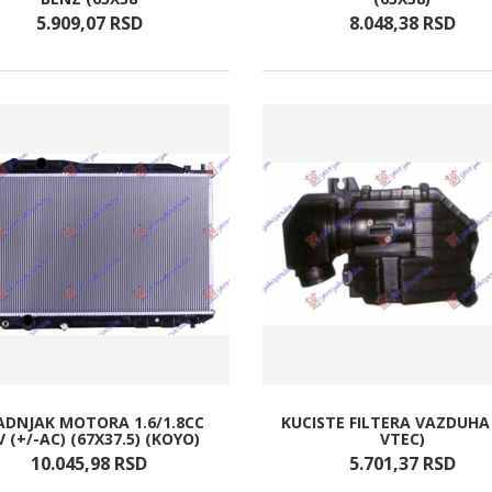
5.909,
07
RSD
8.048,
38
RSD
ADNJAK MOTORA 1.6/1.8CC
KUCISTE FILTERA VAZDUHA 
V (+/-AC) (67X37.5) (KOYO)
VTEC)
10.045,
98
RSD
5.701,
37
RSD