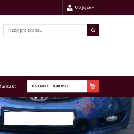
Uloguj se
Kontakt
0
STAVKE
0,
00
RSD