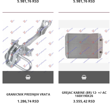
5.981,
76
RSD
5.981,
76
RSD
GREJAC KABINE (BR) 12- +/-AC
GRANICNIK PREDNJIH VRATA
160X190X26
1.286,
74
RSD
3.555,
42
RSD