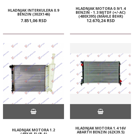
HLADNJAK MOTORA 0.9/1.4
HLADNJAK INTERKULERA 0.9
BENZIN - 1.3 MJTDF (+/-AC)
BENZIN (302X146)
(480X395) (MAHLE BEHR)
7.851,
06
RSD
12.670,
24
RSD
HLADNJAK MOTORA 1.4 16V
HLADNJAK MOTORA 1.2
ABARTH BENZIN (62X39.5)
(48X41.5) (B-A)