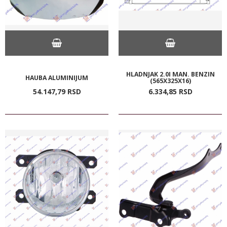
HLADNJAK 2.0I MAN. BENZIN
HAUBA ALUMINIJUM
(565X325X16)
54.147,
79
RSD
6.334,
85
RSD