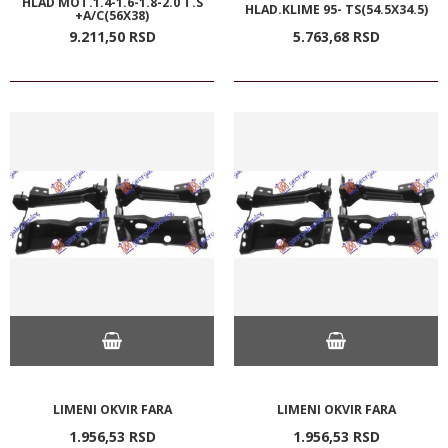
HLAD MOT.1.4-1.6-1.8-2.0 T.S
HLAD.KLIME 95- TS(54.5X34.5)
+A/C(56X38)
9.211,
50
RSD
5.763,
68
RSD
LIMENI OKVIR FARA
LIMENI OKVIR FARA
1.956,
53
RSD
1.956,
53
RSD