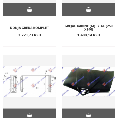
GREJAC KABINE (M) +/-AC (250
DONJA GREDA KOMPLET
X140)
3.723,
73
RSD
1.488,
14
RSD