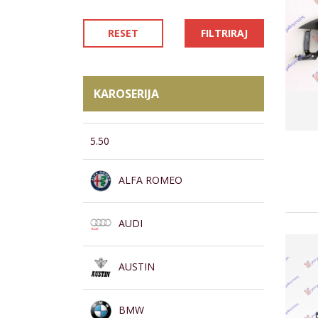
RESET
FILTRIRAJ
KAROSERIJA
5.50
ALFA ROMEO
AUDI
AUSTIN
BMW