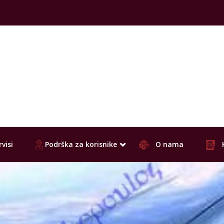
visi
Podrška za korisnike
O nama