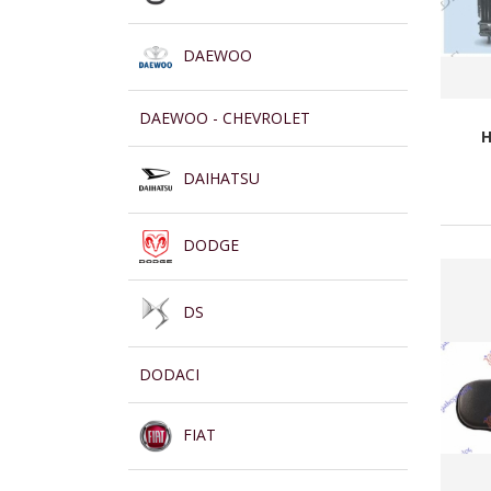
DAEWOO
DAEWOO - CHEVROLET
H
DAIHATSU
DODGE
DS
DODACI
FIAT