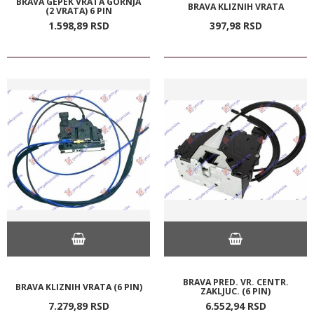
BRAVA GEPEK VRATA GORNJA
BRAVA KLIZNIH VRATA
(2 VRATA) 6 PIN
1.598,
89
RSD
397,
98
RSD
BRAVA PRED. VR. CENTR.
BRAVA KLIZNIH VRATA (6 PIN)
ZAKLJUC. (6 PIN)
7.279,
89
RSD
6.552,
94
RSD