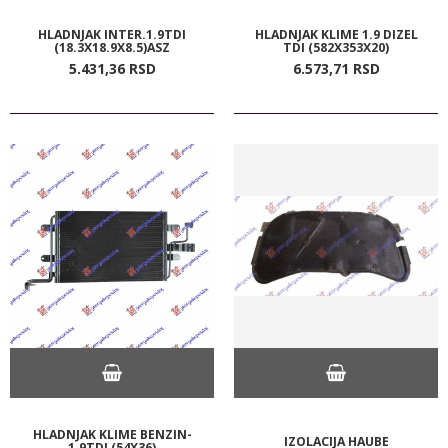
HLADNJAK INTER.1.9TDI
HLADNJAK KLIME 1.9 DIZEL
(18.3X18.9X8.5)ASZ
TDI (582X353X20)
5.431,
36
RSD
6.573,
71
RSD
HLADNJAK KLIME BENZIN-
IZOLACIJA HAUBE
1.9TDI (54X36)