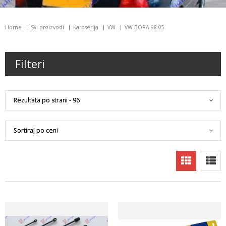
Home
Svi proizvodi
Karoserija
VW
VW BORA 98-05
Filteri