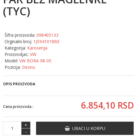
(TYC)
Šifra proizvoda:
098405133
Orginalni broj:
1J5941018BE
Kategorija:
Karoserija
Proizvodjac:
VW
Model:
VW BORA 98-05
Pozicija:
Desno
OPIS PROIZVODA
6.854,
10
RSD
Cena proizvoda :
+
UBACI U KORPU
-