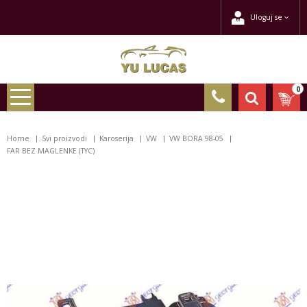
Uloguj se
0
Home
Svi proizvodi
Karoserija
VW
VW BORA 98-05
FAR BEZ MAGLENKE (TYC)