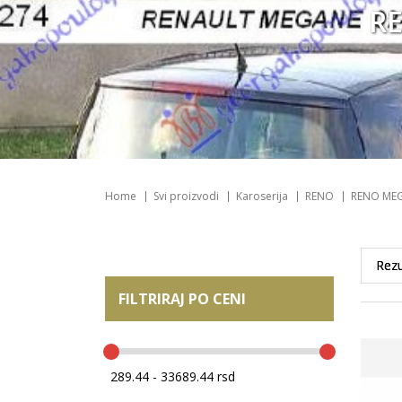
RE
Home
Svi proizvodi
Karoserija
RENO
RENO MEG
FILTRIRAJ PO CENI