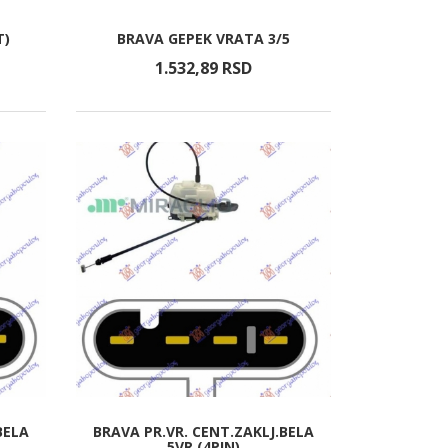
T)
BRAVA GEPEK VRATA 3/5
1.532,
89
RSD
BELA
BRAVA PR.VR. CENT.ZAKLJ.BELA
5VR (4PIN)