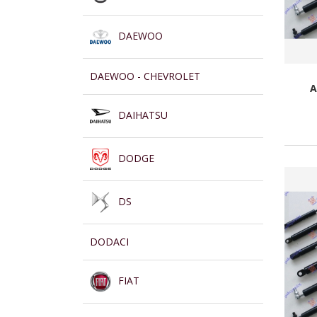
DAEWOO
DAEWOO - CHEVROLET
A
DAIHATSU
DODGE
DS
DODACI
FIAT