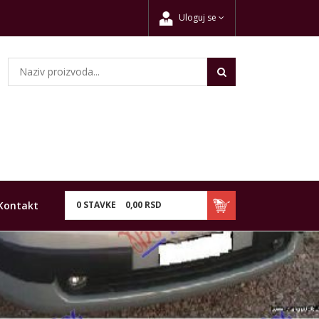
Uloguj se
Kontakt
0
STAVKE
0,
00
RSD