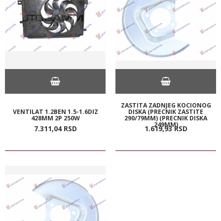
ZASTITA ZADNJEG KOCIONOG
VENTILAT 1.2BEN 1.5-1.6DIZ
DISKA (PRECNIK ZASTITE
428MM 2P 250W
290/79MM) (PRECNIK DISKA
249MM)
7.311,
04
RSD
1.619,
93
RSD