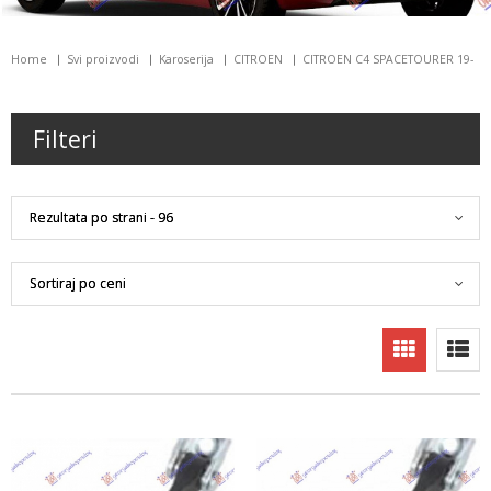
Home
Svi proizvodi
Karoserija
CITROEN
CITROEN C4 SPACETOURER 19-
Filteri