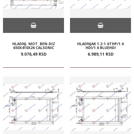
HLADNJ. MOT. BEN-DIZ
HLADNJAK 1.2-1.6THP/1.6
650X410X26 CALSONIC
HDI/1.6 BLUEHDI
9.076,
49
RSD
6.989,
11
RSD