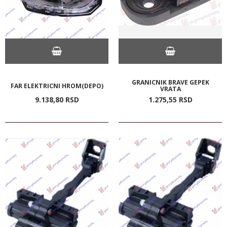
GRANICNIK BRAVE GEPEK
FAR ELEKTRICNI HROM(DEPO)
VRATA
9.138,
80
RSD
1.275,
55
RSD