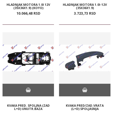
HLADNJAK MOTORA 1.0I 12V
HLADNJAK MOTORA 1.0I-12V
(35X36X1.9) (KOYO)
(35X36X1.9)
10.066,
48
RSD
3.723,
73
RSD
KVAKA PRED. SPOLJNA (ZAD
KVAKA PRED/ZAD.VRATA
L=D) UNUTR.BAZA
(L=D) SPOLJASNJA