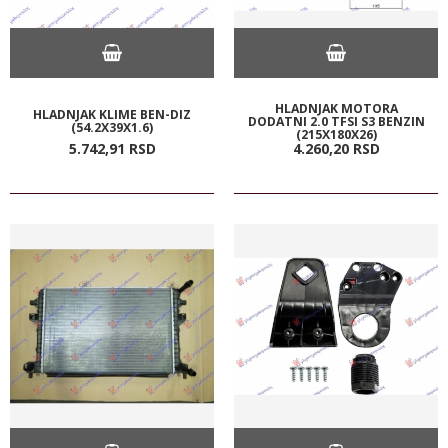
HLADNJAK MOTORA
HLADNJAK KLIME BEN-DIZ
DODATNI 2.0 TFSI S3 BENZIN
(54.2X39X1.6)
(215X180X26)
5.742,
91
RSD
4.260,
20
RSD