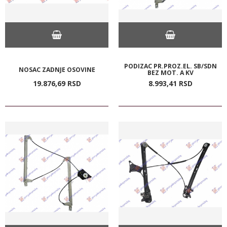
PODIZAC PR.PROZ.EL. SB/SDN
NOSAC ZADNJE OSOVINE
BEZ MOT. A KV
19.876,
69
RSD
8.993,
41
RSD