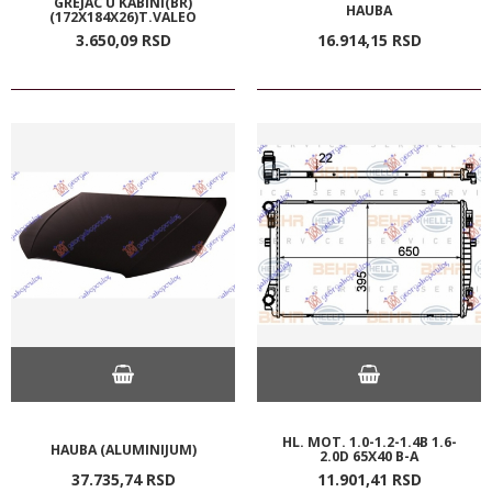
GREJAC U KABINI(BR)
HAUBA
(172X184X26)T.VALEO
3.650,
09
RSD
16.914,
15
RSD
HL. MOT. 1.0-1.2-1.4B 1.6-
HAUBA (ALUMINIJUM)
2.0D 65X40 B-A
37.735,
74
RSD
11.901,
41
RSD