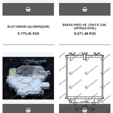
BRAVA PRED.VR. CENTR.ZAK.
BLATOBRAN (ALUMINIJUM)
(6PIN)(A KVAL)
9.779,
45
RSD
8.671,
48
RSD