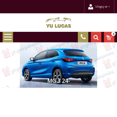
Uloguj se
0
MG 3 24-