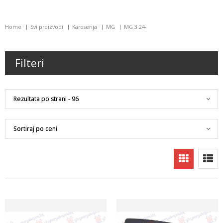
Home
Svi proizvodi
Karoserija
MG
MG 3 24-
Filteri