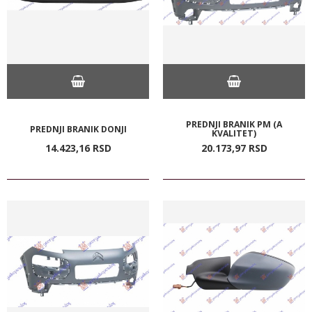
PREDNJI BRANIK PM (A
PREDNJI BRANIK DONJI
KVALITET)
14.423,
16
RSD
20.173,
97
RSD