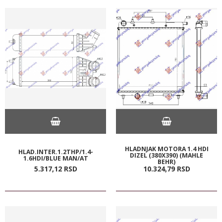
HLADNJAK MOTORA 1.4 HDI
HLAD.INTER.1.2THP/1.4-
DIZEL (380X390) (MAHLE
1.6HDI/BLUE MAN/AT
BEHR)
5.317,
12
RSD
10.324,
79
RSD