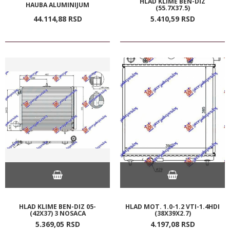
HLAD KLIME BEN-DIZ
HAUBA ALUMINIJUM
(55.7X37.5)
44.114,
88
RSD
5.410,
59
RSD
HLAD KLIME BEN-DIZ 05-
HLAD MOT. 1.0-1.2 VTI-1.4HDI
(42X37) 3 NOSACA
(38X39X2.7)
5.369,
05
RSD
4.197,
08
RSD