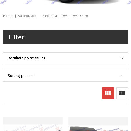
Home
Svi proizvodi
Karoserija
VW
VW ID.4 20-
Filteri