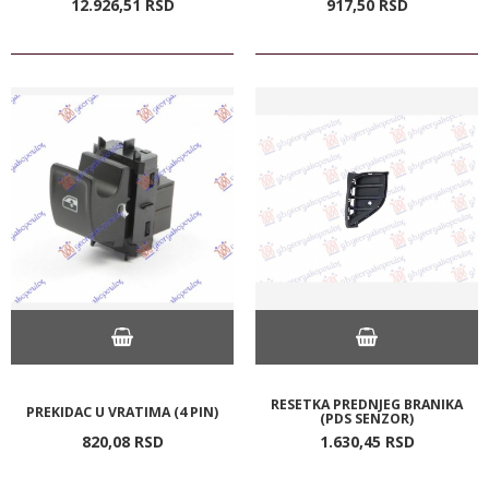
12.926,
51
RSD
917,
50
RSD
RESETKA PREDNJEG BRANIKA
PREKIDAC U VRATIMA (4 PIN)
(PDS SENZOR)
820,
08
RSD
1.630,
45
RSD