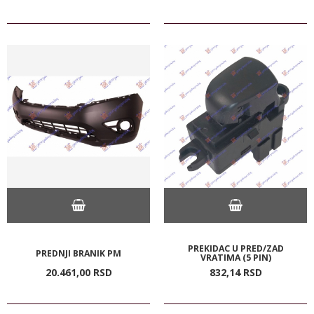
PREKIDAC U PRED/ZAD
PREDNJI BRANIK PM
VRATIMA (5 PIN)
20.461,
00
RSD
832,
14
RSD