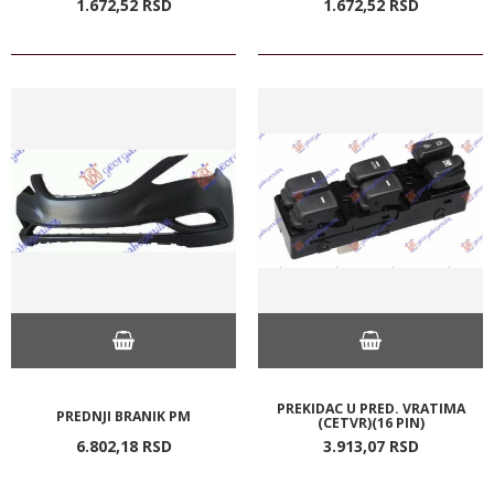
1.672,
52
RSD
1.672,
52
RSD
PREKIDAC U PRED. VRATIMA
PREDNJI BRANIK PM
(CETVR)(16 PIN)
6.802,
18
RSD
3.913,
07
RSD