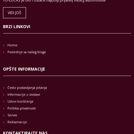
YU-LUCAS je bio i ostaće najbolji prijatelj Vašeg automobila!
VIDI JOŠ
BRZI LINKOVI
Home
Poslednje sa našeg bloga
OPŠTE INFORMACIJE
Često postavljanja pitanja
Informacije o dostavi
Uslovi korišćenja
Politika privatnosti
Servisi
Reklamacije
KONTAKTIRAJTE NAS