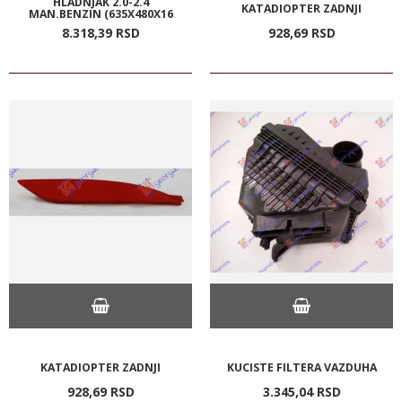
HLADNJAK 2.0-2.4
KATADIOPTER ZADNJI
MAN.BENZIN (635X480X16
8.318,
39
RSD
928,
69
RSD
KATADIOPTER ZADNJI
KUCISTE FILTERA VAZDUHA
928,
69
RSD
3.345,
04
RSD