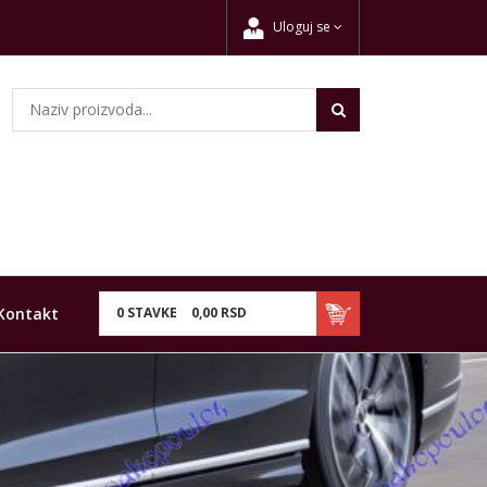
Uloguj se
Kontakt
0
STAVKE
0,
00
RSD