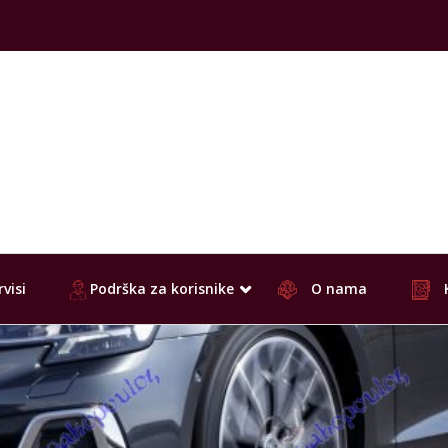
visi
Podrška za korisnike
O nama