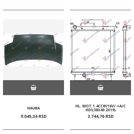
HL. MOT.1.4CC8V16V/-+A/C
HAUBA
HDI(38X40.2X19)
9.045,
34
RSD
3.744,
76
RSD