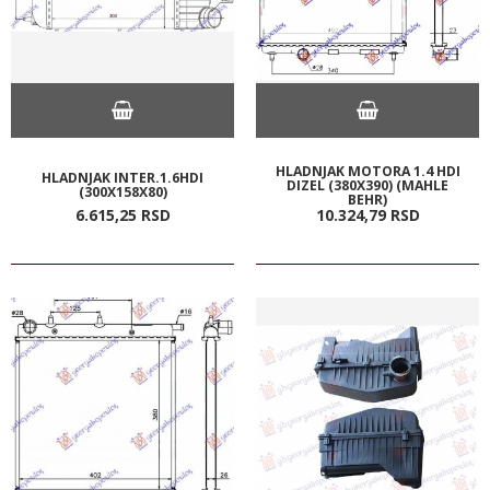
HLADNJAK MOTORA 1.4 HDI
HLADNJAK INTER.1.6HDI
DIZEL (380X390) (MAHLE
(300X158X80)
BEHR)
6.615,
25
RSD
10.324,
79
RSD