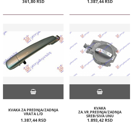
361,
80
RSD
1.387,
44
RSD
KVAKA
KVAKA ZA PREDNJA/ZADNJA
ZA.VR.PREDNJA/ZADNJA
VRATA L/D
SREB/SIVA UNU
1.387,
44
RSD
1.893,
42
RSD