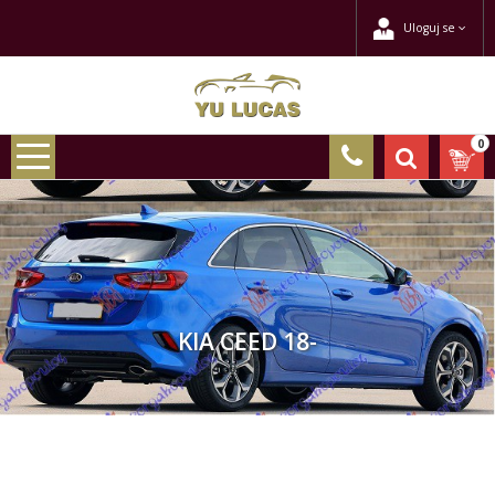
Uloguj se
0
KIA CEED 18-