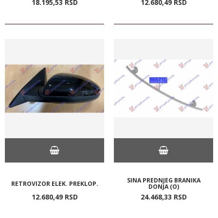
18.195,
53
RSD
12.680,
49
RSD
SINA PREDNJEG BRANIKA
RETROVIZOR ELEK. PREKLOP.
DONJA (O)
12.680,
49
RSD
24.468,
33
RSD