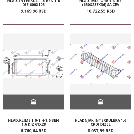
HLAD. INTERKUL. 1.0 BEN 1.6
HLAD. MOTORA 1.6 DIZ
DIZ 600X105
(650X288X36) SA CEV
9.169,
96
RSD
10.722,
55
RSD
HLAD.KLIME 1.0-1.4-1.6 BEN
HLADNJAK INTERKULERA 1.6
1.6 DIZ 61X28
CRDI DIZEL
6.760,
64
RSD
8.037,
99
RSD