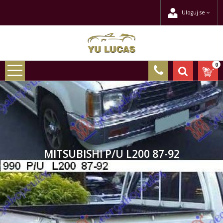
Uloguj se
0
MITSUBISHI P/U L200 87-92