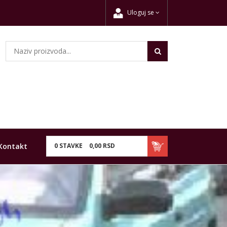
Uloguj se
Kontakt
0
STAVKE
0,
00
RSD