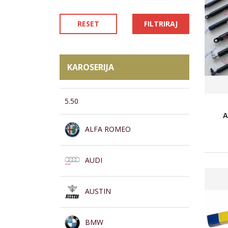
RESET
FILTRIRAJ
KAROSERIJA
5.50
A
ALFA ROMEO
AUDI
AUSTIN
BMW