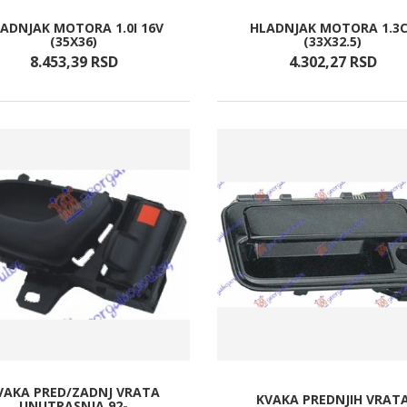
ADNJAK MOTORA 1.0I 16V
HLADNJAK MOTORA 1.3
(35X36)
(33X32.5)
8.453,
39
RSD
4.302,
27
RSD
VAKA PRED/ZADNJ VRATA
KVAKA PREDNJIH VRAT
UNUTRASNJA 92-