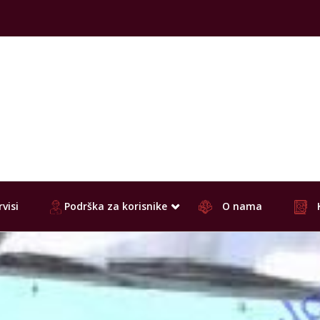
visi
Podrška za korisnike
O nama