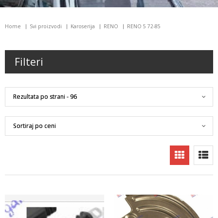
Home
Svi proizvodi
Karoserija
RENO
RENO 5 72-85
Filteri