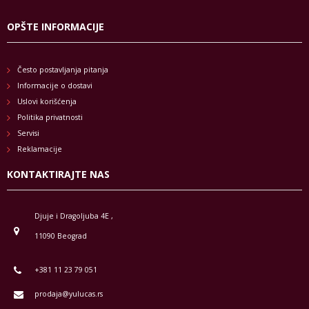
OPŠTE INFORMACIJE
Često postavljanja pitanja
Informacije o dostavi
Uslovi korišćenja
Politika privatnosti
Servisi
Reklamacije
KONTAKTIRAJTE NAS
Djuje i Dragoljuba 4E ,
11090 Beograd
+381 11 23 79 051
prodaja@yulucas.rs