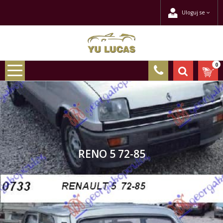
Uloguj se
0
RENO 5 72-85