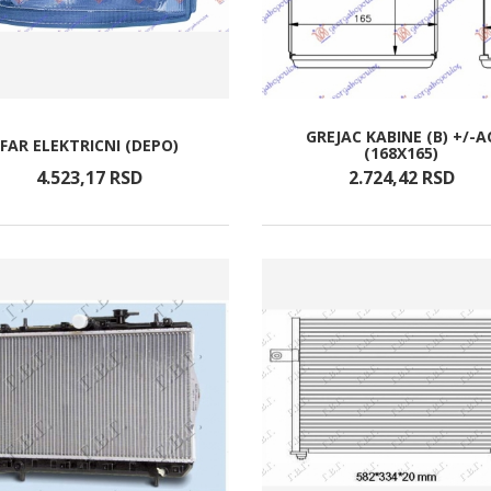
GREJAC KABINE (B) +/-A
FAR ELEKTRICNI (DEPO)
(168X165)
4.523,
17
RSD
2.724,
42
RSD