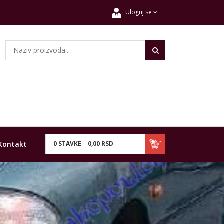
Uloguj se
Kontakt
0
STAVKE
0,
00
RSD