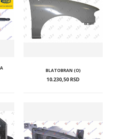
TA
BLATOBRAN (O)
10.230,
50
RSD