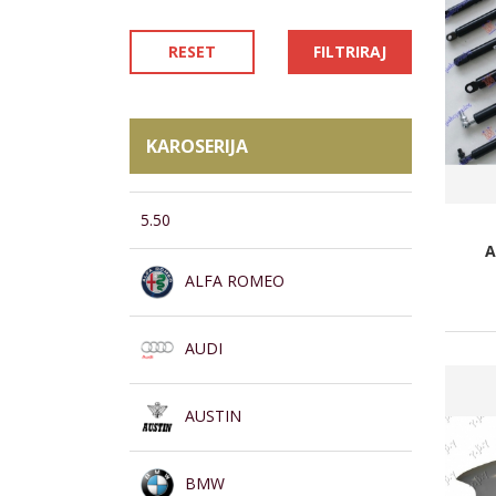
RESET
FILTRIRAJ
KAROSERIJA
5.50
A
ALFA ROMEO
AUDI
AUSTIN
BMW