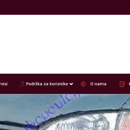
visi
Podrška za korisnike
O nama