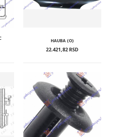
C
HAUBA (O)
22.421,
82
RSD