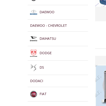
DAEWOO
DAEWOO - CHEVROLET
DAIHATSU
DODGE
DS
DODACI
FIAT