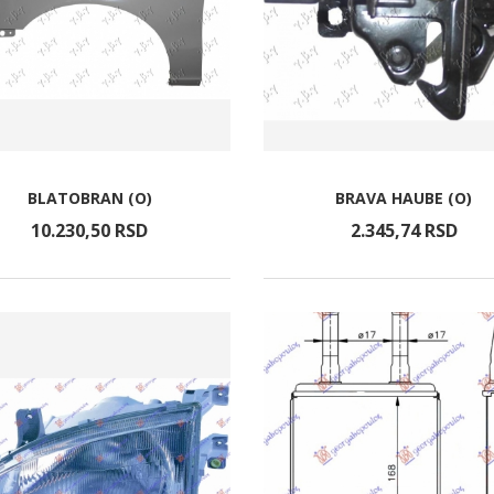
BLATOBRAN (O)
BRAVA HAUBE (O)
10.230,
50
RSD
2.345,
74
RSD