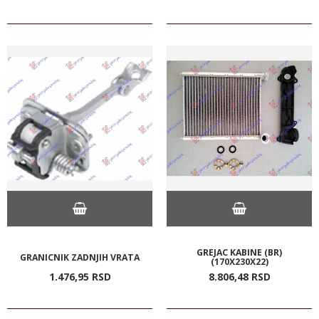
GREJAC KABINE (BR)
GRANICNIK ZADNJIH VRATA
(170X230X22)
1.476,
95
RSD
8.806,
48
RSD