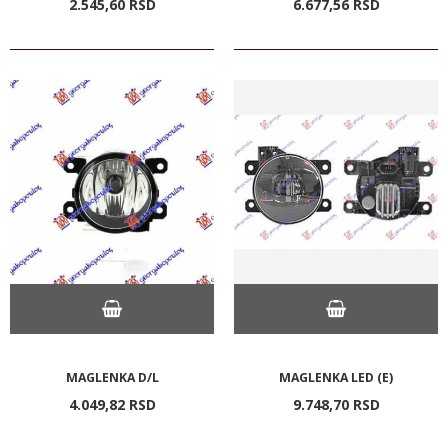
2.545,
60
RSD
6.677,
56
RSD
MAGLENKA D/L
MAGLENKA LED (E)
4.049,
82
RSD
9.748,
70
RSD