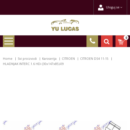
Uloguj se
0
Home
Svi proizvodi
Karoserija
CITROEN
CITROEN DS4 11-15
HLADNJAK INTERC.1.6 HDi (30x147x85)-09