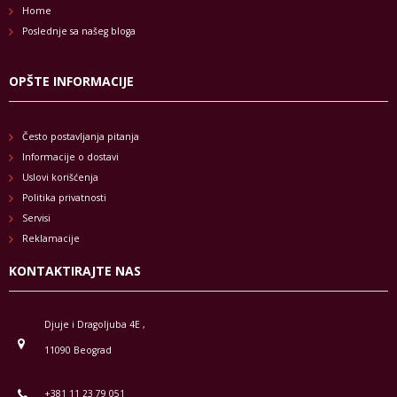
Home
Poslednje sa našeg bloga
OPŠTE INFORMACIJE
Često postavljanja pitanja
Informacije o dostavi
Uslovi korišćenja
Politika privatnosti
Servisi
Reklamacije
KONTAKTIRAJTE NAS
Djuje i Dragoljuba 4E ,
11090 Beograd
+381 11 23 79 051