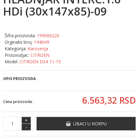
HDi (30x147x85)-09
Šifra proizvoda:
199006220
Orginalni broj:
1440H9
Kategorija:
Karoserija
Proizvodjac:
CITROEN
Model:
CITROEN DS4 11-15
OPIS PROIZVODA
6.563,
32
RSD
Cena proizvoda :
+
UBACI U KORPU
-